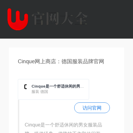
Cinque网上商店：德国服装品牌官网
Cinque是一个舒适休闲的男女
服装品牌，提供经典、优雅的
服装 德国
工作和休闲装，以及高品质的
正装。
访问官网
Cinque是一个舒适休闲的男女服装品