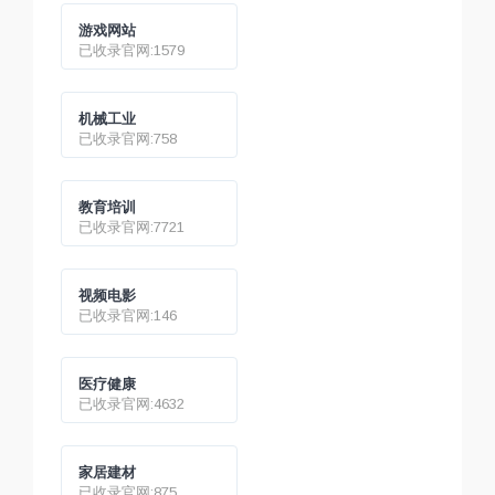
游戏网站
已收录官网:1579
机械工业
已收录官网:758
教育培训
已收录官网:7721
视频电影
已收录官网:146
医疗健康
已收录官网:4632
家居建材
已收录官网:875