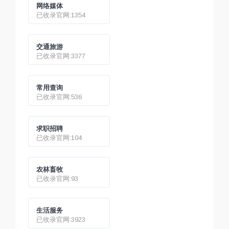
网络媒体
已收录官网:1354
交通旅游
已收录官网:3377
常用查询
已收录官网:536
求职招聘
已收录官网:104
农林畜牧
已收录官网:93
生活服务
已收录官网:3923