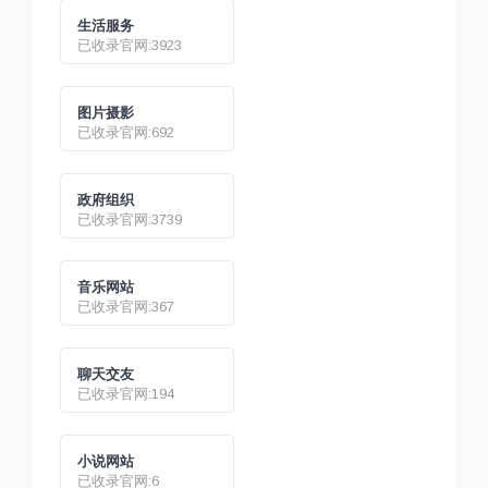
生活服务
已收录官网:3923
图片摄影
已收录官网:692
政府组织
已收录官网:3739
音乐网站
已收录官网:367
聊天交友
已收录官网:194
小说网站
已收录官网:6