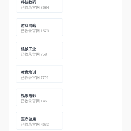
科技数码
已收录官网:3684
游戏网站
已收录官网:1579
机械工业
已收录官网:758
教育培训
已收录官网:7721
视频电影
已收录官网:146
医疗健康
已收录官网:4632