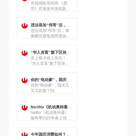
空》官推发布游戏新艺
庆祝国际空间周 《星
术图
空》官推发布游戏新艺
术图
违法添加“伟哥”后，海
南椰岛鹿龟酒再度抽检
违法添加“伟哥”后，海
不合格
南椰岛鹿龟酒再度抽检
不合格
“华人首富”旗下区块链
币安链项目遭窃，案值
史上最大链上攻击！
8.5 亿美元
“华人首富”旗下区块链
币安链项目遭窃，案值
8.5 亿美元
你的“电动爹”，国庆又
又又趴窝了吗
你的“电动爹”，国庆又
又又趴窝了吗
Netflix《机动奥特曼》
最终季2023年春上线 作
Netflix《机动奥特曼》
者亲绘海报公开
最终季2023年春上线 作
者亲绘海报公开
今年国庆消费如何？成