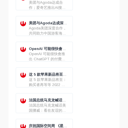
Agoda达成合作
美团与Agoda达成合
作；爱奇艺推出AI搜
索；苹果计划提升iOS
和Siri的人工智能技术，
已投入10亿美元
美团与Agoda达成深度
合作，共助出境游“又好
Agoda美团深度合作，
又省”
共同助力中国游客海外
旅游体验
OpenAI 可能很快會推
出 ChatGPT 的付費版
OpenAI 可能很快會推
本
出 ChatGPT 的付費版
本，它在使用時會少很
多限制。
这 5 款苹果新品将至：
购买者再等等
这 5 款苹果新品将至：
购买者再等等 2022 款
iPad Pro、iPad 10、
M2 Pro / Max 版
MacBook Pro...
法国总统马克龙喊话美
国挪威：看在友谊的份
法国总统马克龙喊话美
上，不能让欧洲付4倍的
国挪威：看在友谊的份
能源价格
上，不能让欧洲付4倍的
能源价格
庆祝国际空间周 《星