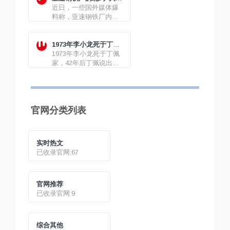
口呆——高达创记录的
鱼”快要浮出水面?
近日，一些国外媒体爆
数亿美元！
料称，亚速钢铁厂内的
“大鱼”浮出水面，一名
加拿大中将在试图突围
时被俄方抓获，但截至
1973年李小龙死于丁佩
目前这一说法并未得到
家之谜
1973年李小龙死于丁佩
俄官方证实。俄国防部
家，42年后丁佩说出经
部长绍伊古4日称，亚速
过，当年发生了什么？
钢铁厂内的乌残余分子
被牢牢封锁。据美媒4日
报道，马里乌波尔市长
官网分类列表
称与亚速钢铁厂内乌军
失联。
实时热文
已收录官网:67
官网推荐
已收录官网:9
综合其他