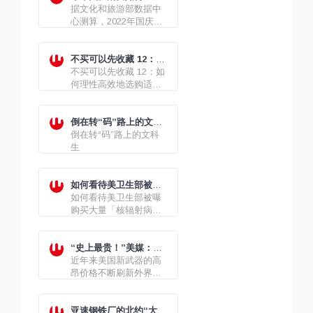
绩单来了
据文化和旅游部数据中
心测算，2022年国庆节
假期7天，全国国内旅游
出游4.22亿人次，实现
国内旅游收入2872.1亿
不买可以先收藏 12：如
元。
何理性高效地选购适合
不买可以先收藏 12：如
自己的二手房
何理性高效地选购适合
自己的二手房
倒在转“码”路上的文科
生
倒在转“码”路上的文科
生
如何看待美卫生部被曝
购买大量「核辐射病」
如何看待美卫生部被曝
药物
购买大量「核辐射病」
药物，官方强调「与俄
乌冲突进程无关」？
“史上最贵！”美媒：美
国空军第六代战斗机每
近年来美国新武器的高
架将耗资“数亿美元”
昂价格不断刷新外界三
观，但最近就连美国媒
体也对美国空军下一代
战斗机的报价感到目瞪
亚速钢铁厂的北约“大