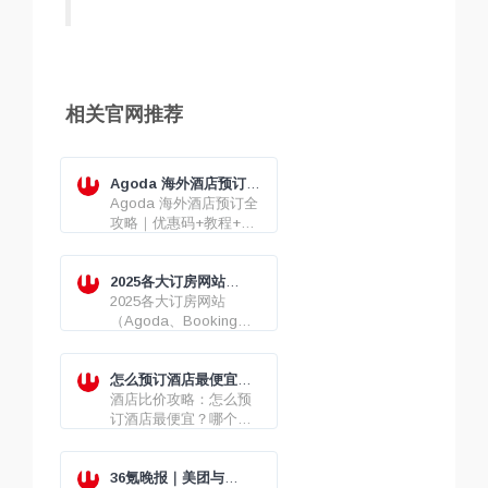
相关官网推荐
Agoda 海外酒店预订全
攻略｜优惠码+教程+避
Agoda 海外酒店预订全
坑
攻略｜优惠码+教程+避
坑
2025各大订房网站
（Agoda、Booking、
2025各大订房网站
Hotels、Expedia）最
（Agoda、Booking、
新优惠码/折扣码/优惠券
Hotels、Expedia）最新
优惠码/折扣码/优惠券
怎么预订酒店最便宜？
哪个平台（App/网站）
酒店比价攻略：怎么预
订酒店最划算？
订酒店最便宜？哪个平
台（App/网站）订酒店
最划算？
36氪晚报｜美团与