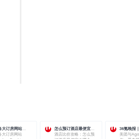
5各大订房网站
怎么预订酒店最便宜？
36氪晚报
oda、Booking、
5各大订房网站
哪个平台（App/网站）
酒店比价攻略：怎么预
Agoda
美团与Ag