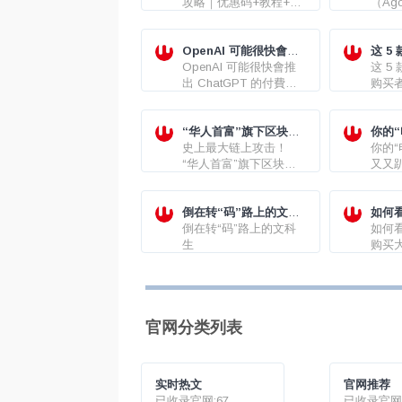
坑
攻略｜优惠码+教程+避
Hote
（Ago
坑
新优惠
Hote
优惠码
OpenAI 可能很快會推
这 5
出 ChatGPT 的付費版
OpenAI 可能很快會推
购买
这 5
本
出 ChatGPT 的付費版
购买者
本，它在使用時會少很
iPad
多限制。
M2 Pr
“华人首富”旗下区块链
MacBo
你的
币安链项目遭窃，案值
史上最大链上攻击！
又又
你的“
8.5 亿美元
“华人首富”旗下区块链
又又
币安链项目遭窃，案值
8.5 亿美元
倒在转“码”路上的文科
如何
生
倒在转“码”路上的文科
购买
如何
生
药物
购买
药物
乌冲
官网分类列表
实时热文
官网推荐
已收录官网:67
已收录官网: