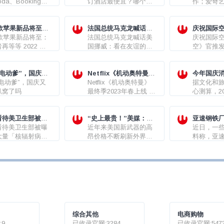
ls、Expedia）最
da、Booking、
订酒店最划算？
订酒店最便宜？哪个平
作；爱奇艺
码/折扣码/优惠券
ls、Expedia）最新
台（App/网站）订酒店
索；苹果计
/折扣码/优惠券
最划算？
和Siri的
 款苹果新品将至：
法国总统马克龙喊话美
已投入10
庆祝国际空
者再等等
 款苹果新品将至：
国挪威：看在友谊的份
法国总统马克龙喊话美
空》官推
庆祝国际空
再等等 2022 款
上，不能让欧洲付4倍的
国挪威：看在友谊的份
术图
空》官推
 Pro、iPad 10、
能源价格
上，不能让欧洲付4倍的
术图
o / Max 版
能源价格
ok Pro...
“电动爹”，国庆又
Netflix《机动奥特曼》
今年国庆
趴窝了吗
电动爹”，国庆又
最终季2023年春上线 作
Netflix《机动奥特曼》
绩单来了
据文化和
趴窝了吗
者亲绘海报公开
最终季2023年春上线 作
心测算，2
者亲绘海报公开
假期7天，
出游4.2
看待美卫生部被曝
“史上最贵！”美媒：美
国内旅游收入
亚速钢铁厂
大量「核辐射病」
看待美卫生部被曝
国空军第六代战斗机每
近年来美国新武器的高
元。
鱼”快要浮
近日，一
大量「核辐射病」
架将耗资“数亿美元”
昂价格不断刷新外界三
料称，亚
，官方强调「与俄
观，但最近就连美国媒
“大鱼”浮
突进程无关」？
体也对美国空军下一代
加拿大中
战斗机的报价感到目瞪
时被俄方
口呆——高达创记录的
目前这一
数亿美元！
俄官方证
部长绍伊古
钢铁厂内
被牢牢封锁
综合其他
电商购物
报道，马
9
已收录官网:3284
已收录官网:547