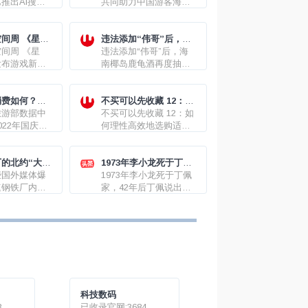
推出AI搜
又省”
共同助力中国游客海外
划提升iOS
旅游体验
人工智能技术，
亿美元
间周 《星
违法添加“伟哥”后，海
发布游戏新艺
间周 《星
南椰岛鹿龟酒再度抽检
违法添加“伟哥”后，海
发布游戏新艺
不合格
南椰岛鹿龟酒再度抽检
不合格
消费如何？成
不买可以先收藏 12：如
旅游部数据中
何理性高效地选购适合
不买可以先收藏 12：如
022年国庆节
自己的二手房
何理性高效地选购适合
全国国内旅游
自己的二手房
2亿人次，实现
2872.1亿
的北约“大
1973年李小龙死于丁佩
出水面?
些国外媒体爆
家之谜
1973年李小龙死于丁佩
速钢铁厂内的
家，42年后丁佩说出经
出水面，一名
过，当年发生了什么？
将在试图突围
抓获，但截至
说法并未得到
实。俄国防部
4日称，亚速
的乌残余分子
。据美媒4日
科技数码
里乌波尔市长
3
已收录官网:3684