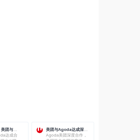
｜美团与
美团与Agoda达成深度
达成合作
oda达成合
合作，共助出境游“又好
Agoda美团深度合作，