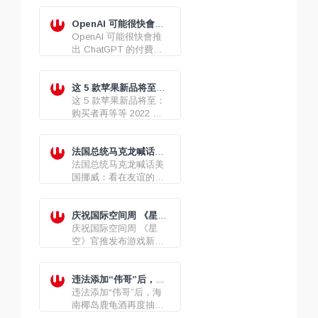
OpenAI 可能很快會推
出 ChatGPT 的付費版
OpenAI 可能很快會推
本
出 ChatGPT 的付費版
本，它在使用時會少很
多限制。
这 5 款苹果新品将至：
购买者再等等
这 5 款苹果新品将至：
购买者再等等 2022 款
iPad Pro、iPad 10、
M2 Pro / Max 版
MacBook Pro...
法国总统马克龙喊话美
国挪威：看在友谊的份
法国总统马克龙喊话美
上，不能让欧洲付4倍的
国挪威：看在友谊的份
能源价格
上，不能让欧洲付4倍的
能源价格
庆祝国际空间周 《星
空》官推发布游戏新艺
庆祝国际空间周 《星
术图
空》官推发布游戏新艺
术图
违法添加“伟哥”后，海
南椰岛鹿龟酒再度抽检
违法添加“伟哥”后，海
不合格
南椰岛鹿龟酒再度抽检
不合格