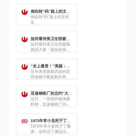
自己的二手房
倒在转“码”路上的文科
生
倒在转“码”路上的文科
生
如何看待美卫生部被曝
购买大量「核辐射病」
如何看待美卫生部被曝
药物
购买大量「核辐射病」
药物，官方强调「与俄
乌冲突进程无关」？
“史上最贵！”美媒：美
国空军第六代战斗机每
近年来美国新武器的高
架将耗资“数亿美元”
昂价格不断刷新外界三
观，但最近就连美国媒
体也对美国空军下一代
战斗机的报价感到目瞪
亚速钢铁厂的北约“大
口呆——高达创记录的
鱼”快要浮出水面?
近日，一些国外媒体爆
数亿美元！
料称，亚速钢铁厂内的
“大鱼”浮出水面，一名
加拿大中将在试图突围
时被俄方抓获，但截至
1973年李小龙死于丁佩
目前这一说法并未得到
家之谜
1973年李小龙死于丁佩
俄官方证实。俄国防部
家，42年后丁佩说出经