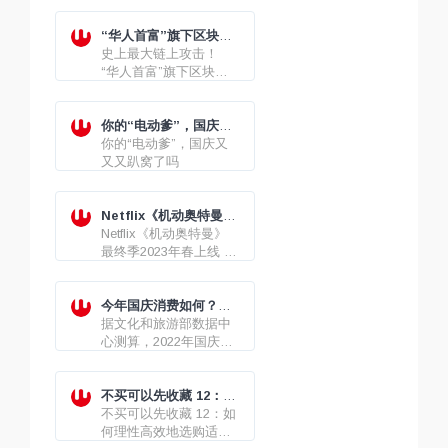
“华人首富”旗下区块链
币安链项目遭窃，案值
史上最大链上攻击！
8.5 亿美元
“华人首富”旗下区块链
币安链项目遭窃，案值
8.5 亿美元
你的“电动爹”，国庆又
又又趴窝了吗
你的“电动爹”，国庆又
又又趴窝了吗
Netflix《机动奥特曼》
最终季2023年春上线 作
Netflix《机动奥特曼》
者亲绘海报公开
最终季2023年春上线 作
者亲绘海报公开
今年国庆消费如何？成
绩单来了
据文化和旅游部数据中
心测算，2022年国庆节
假期7天，全国国内旅游
出游4.22亿人次，实现
国内旅游收入2872.1亿
不买可以先收藏 12：如
元。
何理性高效地选购适合
不买可以先收藏 12：如
自己的二手房
何理性高效地选购适合