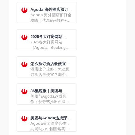
Agoda 海外酒店预订全
攻略｜优惠码+教程+避
Agoda 海外酒店预订全
坑
攻略｜优惠码+教程+避
坑
2025各大订房网站
（Agoda、Booking、
2025各大订房网站
Hotels、Expedia）最
（Agoda、Booking、
新优惠码/折扣码/优惠券
Hotels、Expedia）最新
优惠码/折扣码/优惠券
怎么预订酒店最便宜？
哪个平台（App/网站）
酒店比价攻略：怎么预
订酒店最划算？
订酒店最便宜？哪个平
台（App/网站）订酒店
最划算？
36氪晚报｜美团与
Agoda达成合作
美团与Agoda达成合
作；爱奇艺推出AI搜
索；苹果计划提升iOS
和Siri的人工智能技术，
已投入10亿美元
美团与Agoda达成深度
合作，共助出境游“又好
Agoda美团深度合作，
又省”
共同助力中国游客海外
旅游体验