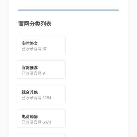
部长绍伊古4日称，亚速
过，当年发生了什么？
钢铁厂内的乌残余分子
被牢牢封锁。据美媒4日
报道，马里乌波尔市长
官网分类列表
称与亚速钢铁厂内乌军
失联。
实时热文
已收录官网:67
官网推荐
已收录官网:9
综合其他
已收录官网:3284
电商购物
已收录官网:5473