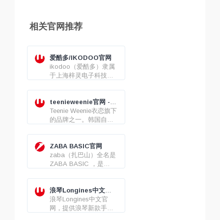
相关官网推荐
爱酷多/IKODOO官网
ikodoo（爱酷多）隶属
于上海梓灵电子科技有
限公司旗下品牌，产品
以3C数码配件、3C数码
保护产品、3C数码修护
teenieweenie官网 -
产品为主。
衣恋旗下的品牌之一
Teenie Weenie衣恋旗下
的品牌之一。韩国自创
品牌“TEENIE WEENIE”
的休闲装深受年轻一代
的喜爱，除了卡通小熊
ZABA BASIC官网
顽皮多样的造型，它轻
zaba（扎巴山）全名是
松自然的设计风格、舒
ZABA BASIC ，是
适柔和的质地也。
ZARA旗下的一个系列
浪琴Longines中文官
网
浪琴Longines中文官
网，提供浪琴新款手
表、畅销表、经典表、