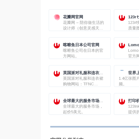
花瓣网官网
123
花瓣网 – 陪你做生活的
高质
123
设计师（创意灵感天
质量
堂，搜索、发现设计灵
感、设计素材）
喀嚓鱼日本公司官网
Lom
喀嚓鱼公司在日本的官
Lom
方网站。
官方
英国派对礼服和连衣裙
世界
购物网站：TFNC
英国派对礼服和连衣裙
1.4亿张
在线图
London官网
购物网站：TFNC
频。
网
London官网
全球最大的服务市场：
打印
Fiverr官网
全球最大的服务市场，
123I
123I
起价5美元。
提供
及激
墨粉