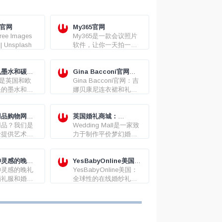
h官网
My365官网
Free Images
My365是一款会议照片
 | Unsplash
软件，让你一天拍一张
照片。
机墨水和碳粉
Gina Bacconi官网：
terinks官
nks是英国和欧
吉娜贝康尼连衣裙和礼
Gina Bacconi官网：吉
快的墨水和碳
服官网
娜贝康尼连衣裙和礼服
之一，以工厂
官网
格为客户提供
墨水。
用品购物网
英国婚礼商城：
 Art官网
用品？我们是
Wedding Mall官网
Wedding Mall是一家致
士提供艺术工
力于制作平价梦幻婚礼
独立零售商。
的装饰品、礼品和特殊
装饰品的供应商。
神灵感的晚礼
YesBabyOnline美国：
酒礼服和婚
神灵感的晚礼
全球性的在线婚纱礼服
YesBabyOnline美国：
A官网
酒礼服和婚
工厂官网
全球性的在线婚纱礼服
A官网
工厂官网