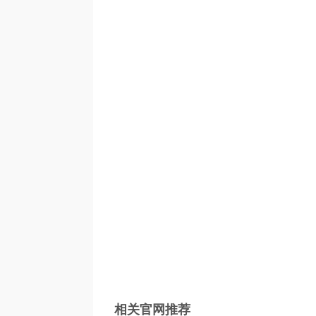
相关官网推荐