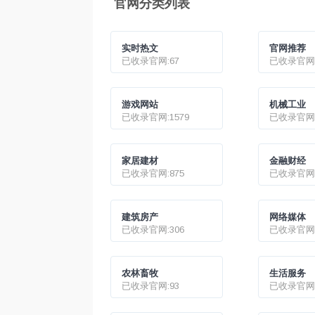
官网分类列表
实时热文
官网推荐
已收录官网:67
已收录官网:
游戏网站
机械工业
已收录官网:1579
已收录官网:
家居建材
金融财经
已收录官网:875
已收录官网:
建筑房产
网络媒体
已收录官网:306
已收录官网:
农林畜牧
生活服务
已收录官网:93
已收录官网: