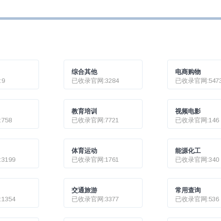
，官方强调「与俄
观，但最近就连美国媒
“大鱼”浮
突进程无关」？
体也对美国空军下一代
加拿大中
战斗机的报价感到目瞪
时被俄方
口呆——高达创记录的
目前这一
数亿美元！
俄官方证
部长绍伊古
钢铁厂内
被牢牢封锁
综合其他
电商购物
报道，马
9
已收录官网:3284
已收录官网:547
称与亚速
失联。
教育培训
视频电影
758
已收录官网:7721
已收录官网:146
体育运动
能源化工
3199
已收录官网:1761
已收录官网:340
交通旅游
常用查询
1354
已收录官网:3377
已收录官网:536