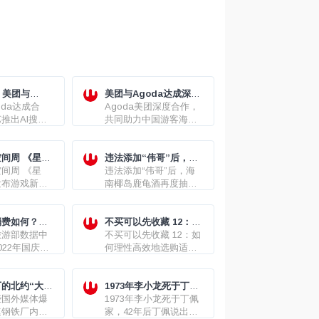
｜美团与
美团与Agoda达成深度
达成合作
oda达成合
合作，共助出境游“又好
Agoda美团深度合作，
推出AI搜
又省”
共同助力中国游客海外
划提升iOS
旅游体验
人工智能技术，
亿美元
间周 《星
违法添加“伟哥”后，海
发布游戏新艺
间周 《星
南椰岛鹿龟酒再度抽检
违法添加“伟哥”后，海
发布游戏新艺
不合格
南椰岛鹿龟酒再度抽检
不合格
消费如何？成
不买可以先收藏 12：如
旅游部数据中
何理性高效地选购适合
不买可以先收藏 12：如
022年国庆节
自己的二手房
何理性高效地选购适合
全国国内旅游
自己的二手房
2亿人次，实现
2872.1亿
的北约“大
1973年李小龙死于丁佩
出水面?
些国外媒体爆
家之谜
1973年李小龙死于丁佩
速钢铁厂内的
家，42年后丁佩说出经