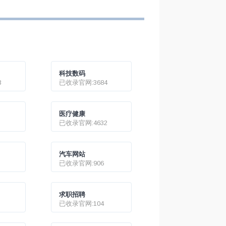
出水面，一名
过，当年发生了什么？
将在试图突围
抓获，但截至
说法并未得到
实。俄国防部
4日称，亚速
的乌残余分子
。据美媒4日
科技数码
里乌波尔市长
3
已收录官网:3684
钢铁厂内乌军
医疗健康
已收录官网:4632
汽车网站
已收录官网:906
求职招聘
已收录官网:104