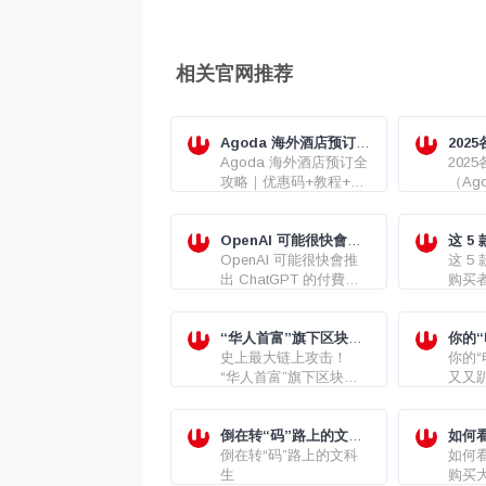
相关官网推荐
Agoda 海外酒店预订全
202
攻略｜优惠码+教程+避
Agoda 海外酒店预订全
（Ag
202
坑
攻略｜优惠码+教程+避
Hote
（Ago
坑
新优惠
Hote
优惠码
OpenAI 可能很快會推
这 5
出 ChatGPT 的付費版
OpenAI 可能很快會推
购买
这 5
本
出 ChatGPT 的付費版
购买者
本，它在使用時會少很
iPad
多限制。
M2 Pr
“华人首富”旗下区块链
MacBo
你的
币安链项目遭窃，案值
史上最大链上攻击！
又又
你的“
8.5 亿美元
“华人首富”旗下区块链
又又
币安链项目遭窃，案值
8.5 亿美元
倒在转“码”路上的文科
如何
生
倒在转“码”路上的文科
购买
如何
生
药物
购买