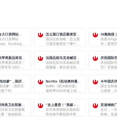
5各大订房网站
怎么预订酒店最便宜？
36氪晚报
oda、Booking、
5各大订房网站
哪个平台（App/网站）
酒店比价攻略：怎么预
Agoda
美团与Ag
ls、Expedia）最
da、Booking、
订酒店最划算？
订酒店最便宜？哪个平
作；爱奇艺
码/折扣码/优惠券
ls、Expedia）最新
台（App/网站）订酒店
索；苹果计
/折扣码/优惠券
最划算？
和Siri的
 款苹果新品将至：
法国总统马克龙喊话美
已投入10
庆祝国际空
者再等等
 款苹果新品将至：
国挪威：看在友谊的份
法国总统马克龙喊话美
空》官推
庆祝国际空
再等等 2022 款
上，不能让欧洲付4倍的
国挪威：看在友谊的份
术图
空》官推
 Pro、iPad 10、
能源价格
上，不能让欧洲付4倍的
术图
o / Max 版
能源价格
ok Pro...
“电动爹”，国庆又
Netflix《机动奥特曼》
今年国庆
趴窝了吗
电动爹”，国庆又
最终季2023年春上线 作
Netflix《机动奥特曼》
绩单来了
据文化和
趴窝了吗
者亲绘海报公开
最终季2023年春上线 作
心测算，2
者亲绘海报公开
假期7天，
出游4.2
看待美卫生部被曝
“史上最贵！”美媒：美
国内旅游收入
亚速钢铁厂
大量「核辐射病」
看待美卫生部被曝
国空军第六代战斗机每
近年来美国新武器的高
元。
鱼”快要浮
近日，一
大量「核辐射病」
架将耗资“数亿美元”
昂价格不断刷新外界三
料称，亚