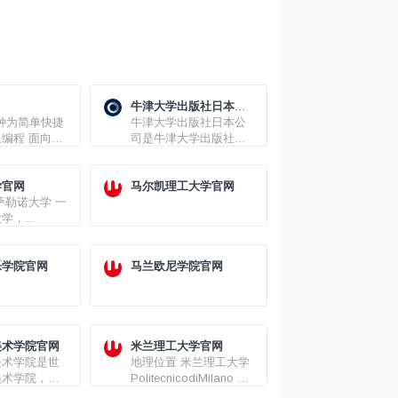
牛津大学出版社日本公
一种为简单快捷
司官网
牛津大学出版社日本公
编程 面向对
司是牛津大学出版社的
 而创的脚本
附属公司。
0世纪90年代
松本行弘开
学官网
马尔凯理工大学官网
PL协议和
萨勒诺大学 一
。
大学，
degliStudidiS
 设在意大利南部
亚大区沿海城
乐学院官网
马兰欧尼学院官网
。
美术学院官网
米兰理工大学官网
美术学院是世
地理位置 米兰理工大学
美术学院，开
PolitecnicodiMilano 是
术教育之先
位于意大利米兰的一所