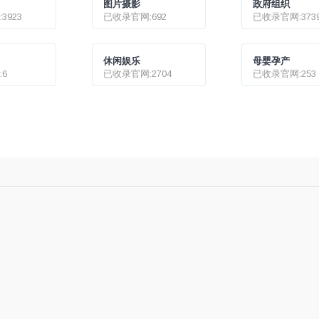
图片摄影
政府组织
3923
已收录官网:692
已收录官网:373
休闲娱乐
母婴孕产
6
已收录官网:2704
已收录官网:253