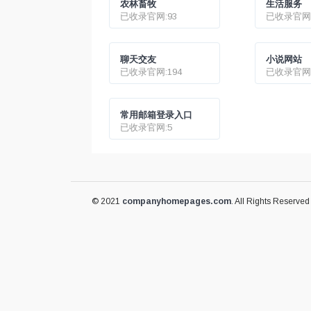
农林畜牧
生活服务
已收录官网:93
已收录官网:
聊天交友
小说网站
已收录官网:194
已收录官网:
常用邮箱登录入口
已收录官网:5
© 2021
companyhomepages.com
. All Rights Reserved