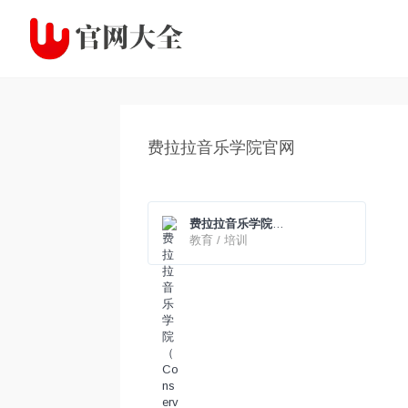
费拉拉音乐学院官网
费拉拉音乐学院
（Conservatorio di Musica
教育 / 培训
“G. Frescobaldi”
Ferrara），意大利公立学
院，创立于1870年，自成立以
来，就一直铺垫准备并描绘着
现今音乐学院的轮廓与规模，
并始终贯彻着一个明确的艺术
教育理念：公立教育，强调并
突出实践与专业性的重要。