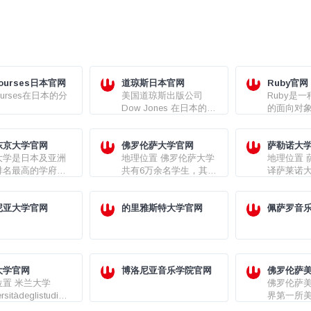
courses日本官网
道琼斯日本官网
Ruby官网
courses在日本的分
美国道琼斯出版公司
Ruby是
Dow Jones 在日本的官
的面向对象
方网站。
象程序设计
语言，在2
东京大学官网
佛罗伦萨大学官网
由日本人
萨勒诺大
大学是日本及亚洲
地理位置 佛罗伦萨大学
发，遵守G
地理位置 
排名最高的学府，
共有6万余名学生，其中
Ruby证书
译萨莱诺
世界前50大学之
一万三千余人是入学新
Università
前身是明治时期创
生。
alerno
东京开成学校和东
尼亚大学官网
的里雅斯特大学官网
的坎帕尼
佩萨罗音
科学校。
市萨勒诺
大学官网
博洛尼亚音乐学院官网
佛罗伦萨
位置 米兰大学
佛罗伦萨
rsitàdeglistudidi
界第一所
ano)坐落在米兰市中
创世界美