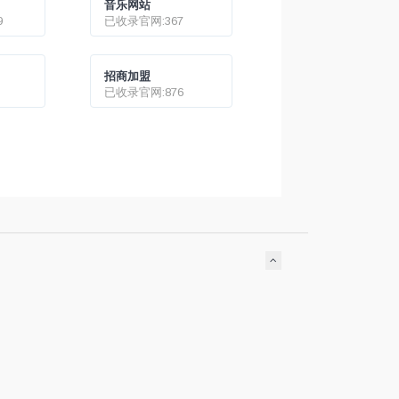
音乐网站
9
已收录官网:367
招商加盟
已收录官网:876