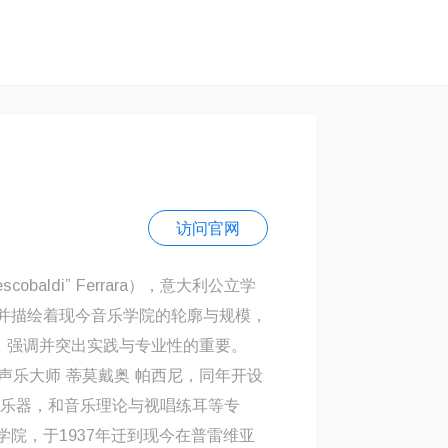
访问官网
rescobaldi” Ferrara），意大利公立学
备并描绘着现今音乐学院的轮廓与规模，
，强调并突出实践与专业性的重要。
声乐大师 蒂莫戴奥 帕西尼，同年开设
管乐器，和音乐理论与视唱练耳等专
学院，于1937年迁到现今在普雷维亚