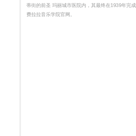
蒂街的前圣 玛丽城市医院内，其最终在1939年
费拉拉音乐学院官网。