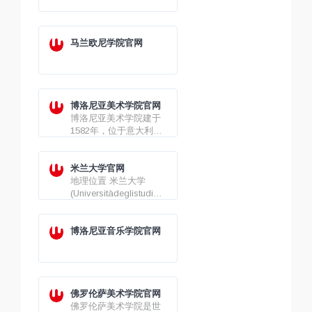
马兰欧尼学院官网
博洛尼亚美术学院官网
博洛尼亚美术学院建于
1582年，位于意大利艾
米利亚-罗马涅大区的艺
术名城博洛尼亚市。博
洛尼亚美术学院现有110
米兰大学官网
位讲师，从事26门科目
地理位置 米兰大学
的教学工作。博洛尼亚
(Universitàdeglistudidi
是一座文化艺术名城。
Milano)坐落在米兰市中
博洛尼亚美术学院作为
心，临近世界文明的米
世界招生大学，汇聚了
兰大教堂。
博洛尼亚音乐学院官网
大批来自不同国家的学
生。 博洛尼亚美术学院
现有110位讲师，从事26
门科目的教学工作。
佛罗伦萨美术学院官网
佛罗伦萨美术学院是世