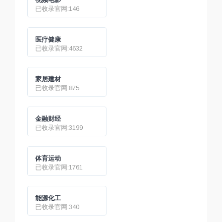
已收录官网:146
医疗健康
已收录官网:4632
家居建材
已收录官网:875
金融财经
已收录官网:3199
体育运动
已收录官网:1761
能源化工
已收录官网:340