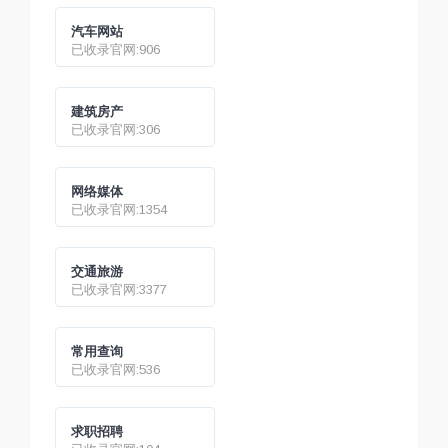
汽车网站
已收录官网:906
建筑房产
已收录官网:306
网络媒体
已收录官网:1354
交通旅游
已收录官网:3377
常用查询
已收录官网:536
求职招聘