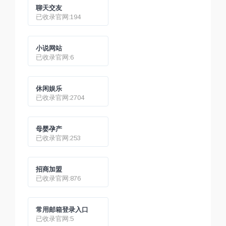
聊天交友
已收录官网:194
小说网站
已收录官网:6
休闲娱乐
已收录官网:2704
母婴孕产
已收录官网:253
招商加盟
已收录官网:876
常用邮箱登录入口
已收录官网:5