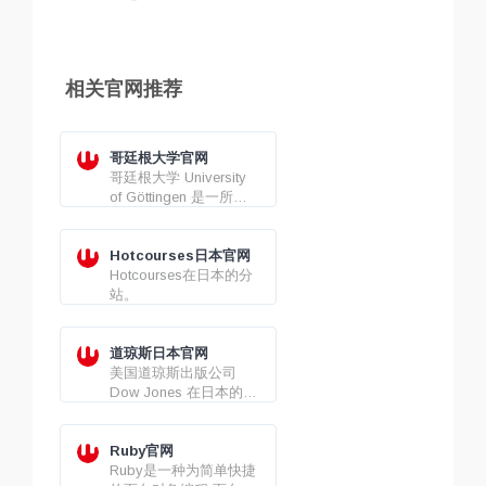
相关官网推荐
哥廷根大学官网
哥廷根大学 University
of Göttingen 是一所位
于德国哥廷根的公立综
合性研究型大学。
Hotcourses日本官网
Hotcourses在日本的分
站。
道琼斯日本官网
美国道琼斯出版公司
Dow Jones 在日本的官
方网站。
Ruby官网
Ruby是一种为简单快捷