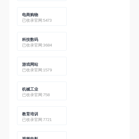
电商购物
已收录官网:5473
科技数码
已收录官网:3684
游戏网站
已收录官网:1579
机械工业
已收录官网:758
教育培训
已收录官网:7721
视频电影