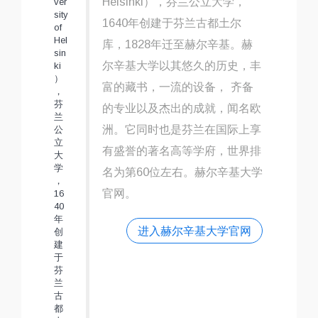
Helsinki），芬兰公立大学，
1640年创建于芬兰古都土尔
库，1828年迁至赫尔辛基。赫
尔辛基大学以其悠久的历史，丰
富的藏书，一流的设备， 齐备
的专业以及杰出的成就，闻名欧
洲。它同时也是芬兰在国际上享
有盛誉的著名高等学府，世界排
名为第60位左右。赫尔辛基大学
官网。
进入赫尔辛基大学官网