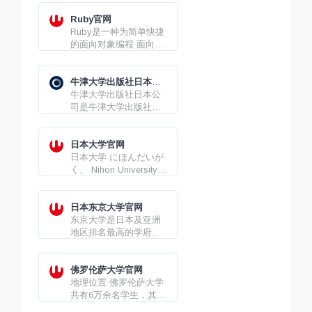
Ruby官网
Ruby是一种为简单快捷
的面向对象编程 面向对
象程序设计 而创的脚本
语言，在20世纪90年代
由日本人松本行弘开
牛津大学出版社日本公
发，遵守GPL协议和
司官网
牛津大学出版社日本公
Ruby证书。
司是牛津大学出版社的
附属公司。
日本大学官网
日本大学 にほんだいが
く、 Nihon University
是日本的一所私立大
学。
日本东京大学官网
东京大学是日本及亚洲
地区排名最高的学府，
也是世界前50大学之
一，前身是明治时期创
办的东京开成学校和东
佛罗伦萨大学官网
京医科学校。
地理位置 佛罗伦萨大学
共有6万余名学生，其中
一万三千余人是入学新