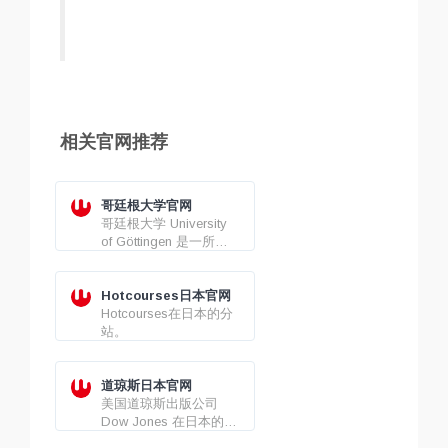
相关官网推荐
哥廷根大学官网
哥廷根大学 University
of Göttingen 是一所位
于德国哥廷根的公立综
合性研究型大学。
Hotcourses日本官网
Hotcourses在日本的分
站。
道琼斯日本官网
美国道琼斯出版公司
Dow Jones 在日本的官
方网站。