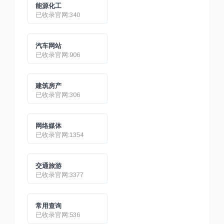
能源化工
已收录官网:340
汽车网站
已收录官网:906
建筑房产
已收录官网:306
网络媒体
已收录官网:1354
交通旅游
已收录官网:3377
常用查询
已收录官网:536