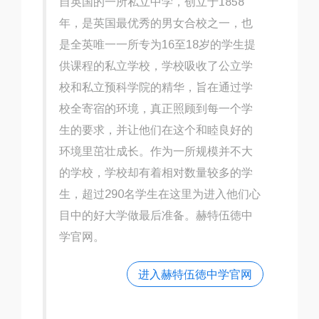
自英国的一所私立中学，创立于1858
一个学生的要求，并让他们在
这个和睦良好的环境里茁壮成
年，是英国最优秀的男女合校之一，也
长。
是全英唯一一所专为16至18岁的学生提
供课程的私立学校，学校吸收了公立学
校和私立预科学院的精华，旨在通过学
校全寄宿的环境，真正照顾到每一个学
生的要求，并让他们在这个和睦良好的
环境里茁壮成长。作为一所规模并不大
的学校，学校却有着相对数量较多的学
生，超过290名学生在这里为进入他们心
目中的好大学做最后准备。赫特伍徳中
学官网。
进入赫特伍徳中学官网