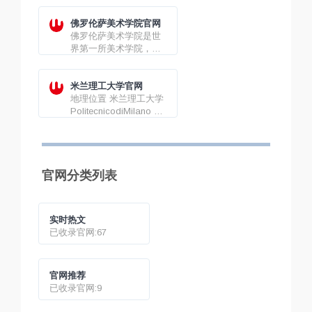
门科目的教学工作。
佛罗伦萨美术学院官网
佛罗伦萨美术学院是世
界第一所美术学院，开
创世界美术教育之先
河，更被誉为“世界美术
学院之母”。1785年成为
米兰理工大学官网
国立美术学院，以“世界
地理位置 米兰理工大学
美术最高学府”而闻名，
PolitecnicodiMilano 是
并被世人列为全球四大
位于意大利米兰的一所
美院之一。
国立理工大学，创立于
1863年，是米兰地区历
史最悠久的大学，也是
官网分类列表
意大利规模最大的科技
类大学，是意大利三所
国立理工大学之一，意
大利工科方面排名第
实时热文
一。
已收录官网:67
官网推荐
已收录官网:9