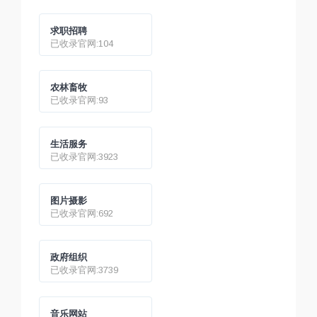
求职招聘
已收录官网:104
农林畜牧
已收录官网:93
生活服务
已收录官网:3923
图片摄影
已收录官网:692
政府组织
已收录官网:3739
音乐网站