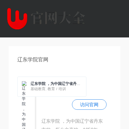
辽东学院官网
辽东学院 ，为中国辽宁省丹东
市的一所公立高校。
基础教育, 教育 / 培训
访问官网
辽东学院 ，为中国辽宁省丹东