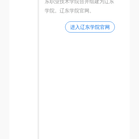
东职业技术学院合并组建为辽东
学院。辽东学院官网。
进入辽东学院官网