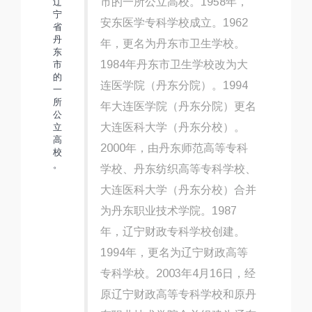
市的一所公立高校。1958年，
安东医学专科学校成立。1962
年，更名为丹东市卫生学校。
1984年丹东市卫生学校改为大
连医学院（丹东分院）。1994
年大连医学院（丹东分院）更名
大连医科大学（丹东分校）。
2000年，由丹东师范高等专科
学校、丹东纺织高等专科学校、
大连医科大学（丹东分校）合并
为丹东职业技术学院。1987
年，辽宁财政专科学校创建。
1994年，更名为辽宁财政高等
专科学校。2003年4月16日，经
原辽宁财政高等专科学校和原丹