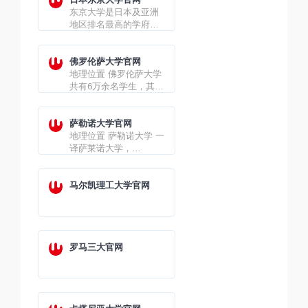
东京大学是日本及亚洲
地区排名最高的学府，
也是世界前50大学之
一，前身是明治时期创
办的东京开成学校和东
佛罗伦萨大学官网
京医科学校。
地理位置 佛罗伦萨大学
共有6万余名学生，其中
一万三千余人是入学新
生。
萨勒诺大学官网
地理位置 萨勒诺大学 一
译萨莱诺大学，
UniversitàdegliStudidiS
alerno 设在意大利南部
的坎帕尼亚大区沿海城
马尔凯理工大学官网
市萨勒诺。
罗马三大官网