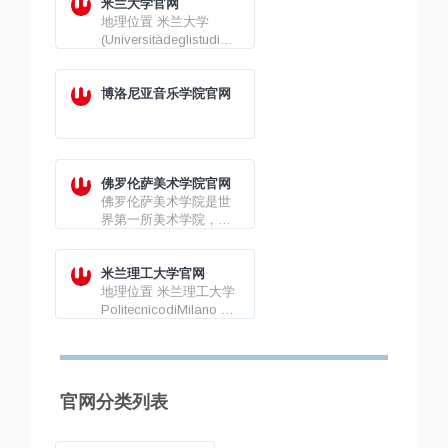
洛尼亚美术学院现有110
米兰大学官网
位讲师，从事26门科目
地理位置 米兰大学
的教学工作。博洛尼亚
(Universitàdeglistudidi
是一座文化艺术名城。
Milano)坐落在米兰市中
博洛尼亚美术学院作为
心，临近世界文明的米
世界招生大学，汇聚了
兰大教堂。
博洛尼亚音乐学院官网
大批来自不同国家的学
生。 博洛尼亚美术学院
现有110位讲师，从事26
门科目的教学工作。
佛罗伦萨美术学院官网
佛罗伦萨美术学院是世
界第一所美术学院，开
创世界美术教育之先
河，更被誉为“世界美术
学院之母”。1785年成为
米兰理工大学官网
国立美术学院，以“世界
地理位置 米兰理工大学
美术最高学府”而闻名，
PolitecnicodiMilano 是
并被世人列为全球四大
位于意大利米兰的一所
美院之一。
国立理工大学，创立于
1863年，是米兰地区历
史最悠久的大学，也是
官网分类列表
意大利规模最大的科技
类大学，是意大利三所
国立理工大学之一，意