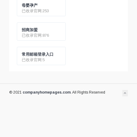
母婴孕产
已收录官网:253
招商加盟
已收录官网:876
常用邮箱登录入口
已收录官网:5
© 2021
companyhomepages.com
. All Rights Reserved