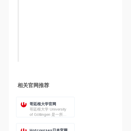
相关官网推荐
哥廷根大学官网
哥廷根大学 University
of Göttingen 是一所位
于德国哥廷根的公立综
合性研究型大学。
Hotcourses日本官网