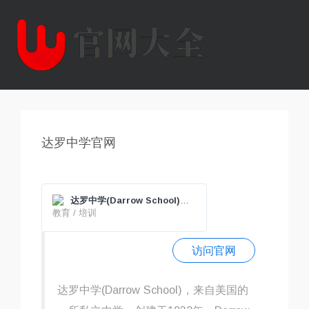
达罗中学官网
达罗中学(Darrow School)，
教育 / 培训
来自美国的一所私立中学，创建
于1932年，Darrow将逆向思考
和写作技巧贯穿在所有的学科领
访问官网
域中。
达罗中学(Darrow School)，来自美国的