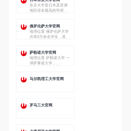
东京大学是日本及亚洲
地区排名最高的学府，
也是世界前50大学之
一，前身是明治时期创
办的东京开成学校和东
佛罗伦萨大学官网
京医科学校。
地理位置 佛罗伦萨大学
共有6万余名学生，其中
一万三千余人是入学新
生。
萨勒诺大学官网
地理位置 萨勒诺大学 一
译萨莱诺大学，
UniversitàdegliStudidiS
alerno 设在意大利南部
的坎帕尼亚大区沿海城
马尔凯理工大学官网
市萨勒诺。
罗马三大官网