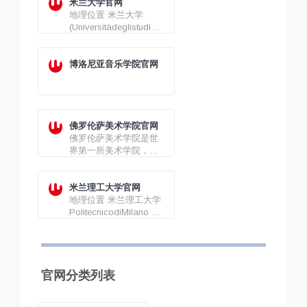
洛尼亚美术学院现有110
米兰大学官网
位讲师，从事26门科目
地理位置 米兰大学
的教学工作。博洛尼亚
(Universitàdeglistudidi
是一座文化艺术名城。
Milano)坐落在米兰市中
博洛尼亚美术学院作为
心，临近世界文明的米
世界招生大学，汇聚了
兰大教堂。
博洛尼亚音乐学院官网
大批来自不同国家的学
生。 博洛尼亚美术学院
现有110位讲师，从事26
门科目的教学工作。
佛罗伦萨美术学院官网
佛罗伦萨美术学院是世
界第一所美术学院，开
创世界美术教育之先
河，更被誉为“世界美术
学院之母”。1785年成为
米兰理工大学官网
国立美术学院，以“世界
地理位置 米兰理工大学
美术最高学府”而闻名，
PolitecnicodiMilano 是
并被世人列为全球四大
位于意大利米兰的一所
美院之一。
国立理工大学，创立于
1863年，是米兰地区历
史最悠久的大学，也是
官网分类列表
意大利规模最大的科技
类大学，是意大利三所
国立理工大学之一，意