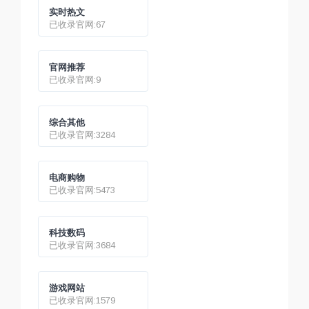
大利工科方面排名第
实时热文
一。
已收录官网:67
官网推荐
已收录官网:9
综合其他
已收录官网:3284
电商购物
已收录官网:5473
科技数码
已收录官网:3684
游戏网站
已收录官网:1579