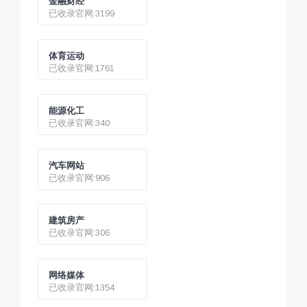
金融财经
已收录官网:3199
体育运动
已收录官网:1761
能源化工
已收录官网:340
汽车网站
已收录官网:906
建筑房产
已收录官网:306
网络媒体
已收录官网:1354