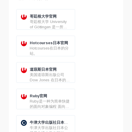
哥廷根大学官网
哥廷根大学 University
of Göttingen 是一所位
于德国哥廷根的公立综
合性研究型大学。
Hotcourses日本官网
Hotcourses在日本的分
站。
道琼斯日本官网
美国道琼斯出版公司
Dow Jones 在日本的官
方网站。
Ruby官网
Ruby是一种为简单快捷
的面向对象编程 面向对
象程序设计 而创的脚本
语言，在20世纪90年代
由日本人松本行弘开
牛津大学出版社日本公
发，遵守GPL协议和
司官网
牛津大学出版社日本公