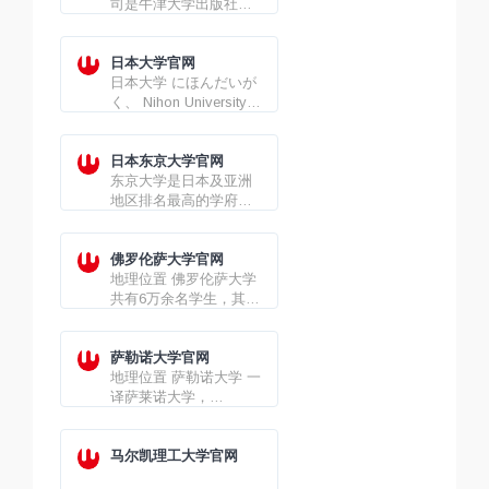
Ruby证书。
司是牛津大学出版社的
附属公司。
日本大学官网
日本大学 にほんだいが
く、 Nihon University
是日本的一所私立大
学。
日本东京大学官网
东京大学是日本及亚洲
地区排名最高的学府，
也是世界前50大学之
一，前身是明治时期创
办的东京开成学校和东
佛罗伦萨大学官网
京医科学校。
地理位置 佛罗伦萨大学
共有6万余名学生，其中
一万三千余人是入学新
生。
萨勒诺大学官网
地理位置 萨勒诺大学 一
译萨莱诺大学，
UniversitàdegliStudidiS
alerno 设在意大利南部
的坎帕尼亚大区沿海城
马尔凯理工大学官网
市萨勒诺。