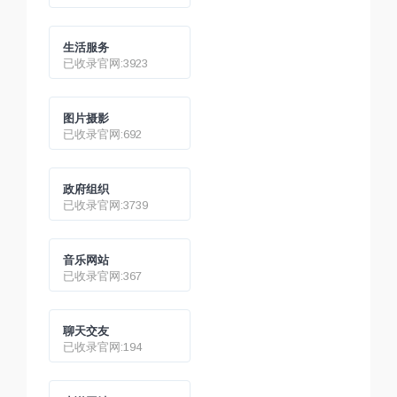
生活服务
已收录官网:3923
图片摄影
已收录官网:692
政府组织
已收录官网:3739
音乐网站
已收录官网:367
聊天交友
已收录官网:194