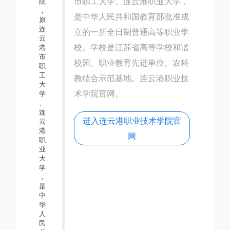
市职工大学、连云港职业大学，
是中华人民共和国教育部批准成
立的一所全日制普通高等职业学
校。学校是江苏省高等学校和谐
校园、职业教育先进单位、农科
教结合示范基地。连云港职业技
术学院官网。
进入连云港职业技术学院官
网