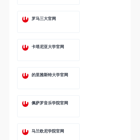
罗马三大官网
卡塔尼亚大学官网
的里雅斯特大学官网
佩萨罗音乐学院官网
马兰欧尼学院官网