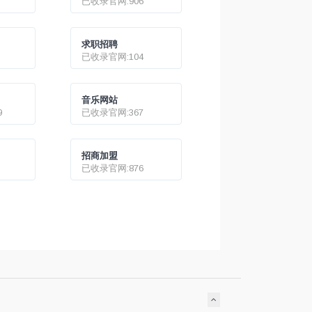
已收录官网:906
求职招聘
已收录官网:104
音乐网站
9
已收录官网:367
招商加盟
已收录官网:876