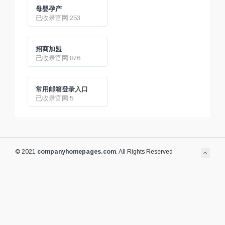
母婴孕产
已收录官网:253
招商加盟
已收录官网:876
常用邮箱登录入口
已收录官网:5
© 2021
companyhomepages.com
. All Rights Reserved