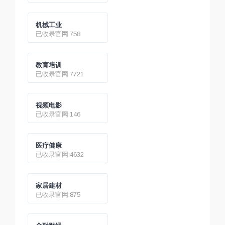
机械工业
已收录官网:758
教育培训
已收录官网:7721
视频电影
已收录官网:146
医疗健康
已收录官网:4632
家居建材
已收录官网:875