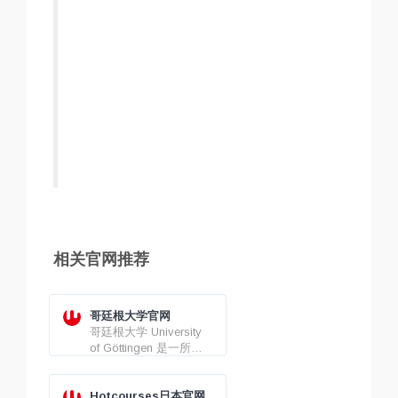
相关官网推荐
哥廷根大学官网
哥廷根大学 University
of Göttingen 是一所位
于德国哥廷根的公立综
合性研究型大学。
Hotcourses日本官网