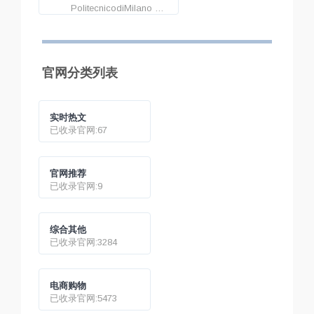
美术最高学府”而闻名，
PolitecnicodiMilano 是
并被世人列为全球四大
位于意大利米兰的一所
美院之一。
国立理工大学，创立于
1863年，是米兰地区历
史最悠久的大学，也是
官网分类列表
意大利规模最大的科技
类大学，是意大利三所
国立理工大学之一，意
大利工科方面排名第
实时热文
一。
已收录官网:67
官网推荐
已收录官网:9
综合其他
已收录官网:3284
电商购物
已收录官网:5473