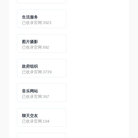
生活服务
已收录官网:3923
图片摄影
已收录官网:692
政府组织
已收录官网:3739
音乐网站
已收录官网:367
聊天交友
已收录官网:194