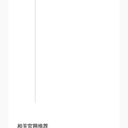
相关官网推荐