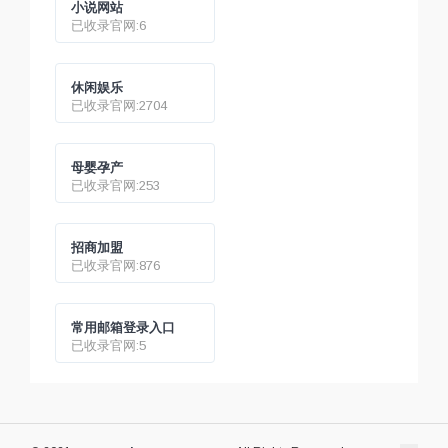
小说网站
已收录官网:6
休闲娱乐
已收录官网:2704
母婴孕产
已收录官网:253
招商加盟
已收录官网:876
常用邮箱登录入口
已收录官网:5