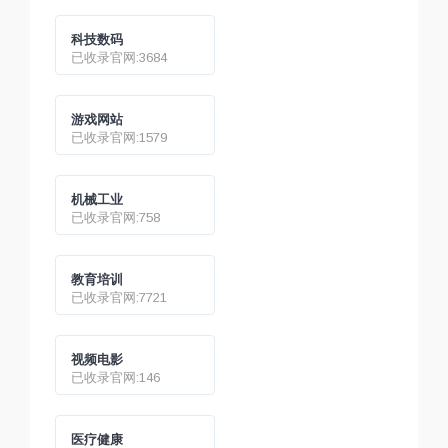
科技数码
已收录官网:3684
游戏网站
已收录官网:1579
机械工业
已收录官网:758
教育培训
已收录官网:7721
视频电影
已收录官网:146
医疗健康