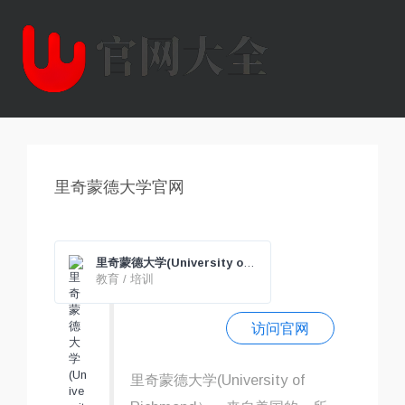
里奇蒙德大学官网
里奇蒙德大学(University of
Richmond），来自美国的一
教育 / 培训
所私立大学，成立于1830年，
有本科生2976人，研究生1300
访问官网
人。
里奇蒙德大学(University of