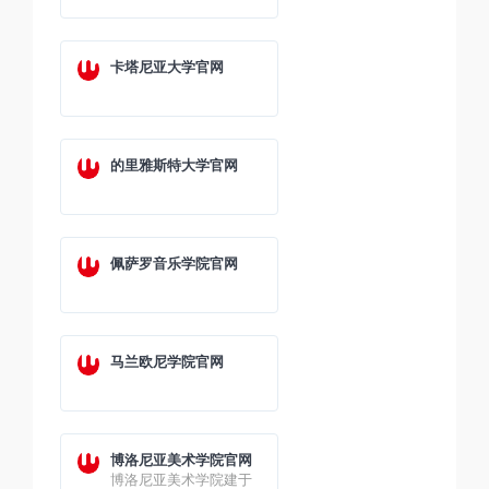
卡塔尼亚大学官网
的里雅斯特大学官网
佩萨罗音乐学院官网
马兰欧尼学院官网
博洛尼亚美术学院官网
博洛尼亚美术学院建于