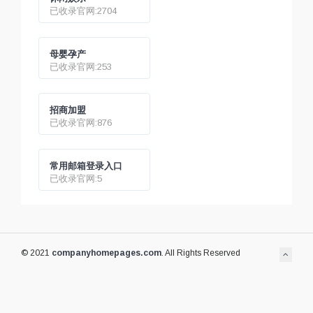
已收录官网:2704
母婴孕产
已收录官网:253
招商加盟
已收录官网:876
常用邮箱登录入口
已收录官网:5
© 2021
companyhomepages.com
. All Rights Reserved