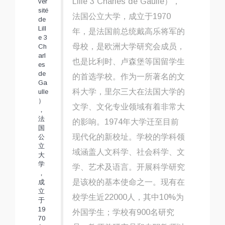
Lille 3 Charles de Gaulle），
法国公立大学，成立于1970
年，是法国前总统戴高乐将军的
母校，是欧洲大学研究会成员，
也是比利时、卢森堡等国留学生
的首选学校。作为一所著名的文
科大学，里尔三大在法国大学的
文学、文化专业领域有着非常大
的影响。1974年大学迁至目前
现代化的新校址。学校的学科领
域涵盖人文科学、社会科学、文
学、艺术及语言。开展科学研究
是该校的基本使命之一。现有在
校学生近22000人，其中10%为
外国学生；学校有900名研究