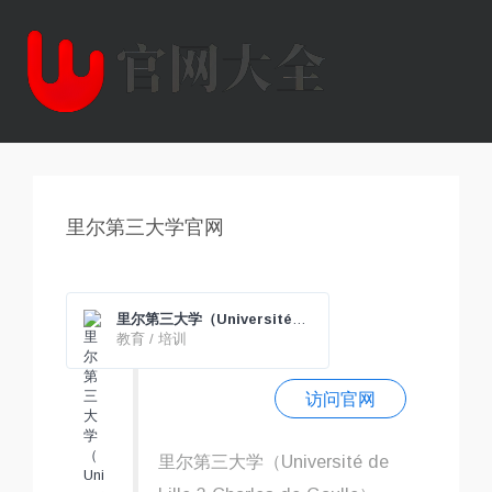
里尔第三大学官网
里尔第三大学（Université
de Lille 3 Charles de
教育 / 培训
Gaulle），法国公立大学，成
立于1970年，是法国前总统戴
访问官网
高乐将军的母校，是欧洲大学
研究会成员，也是比利时、卢
森堡等国留学生的首选学校。
里尔第三大学（Université de