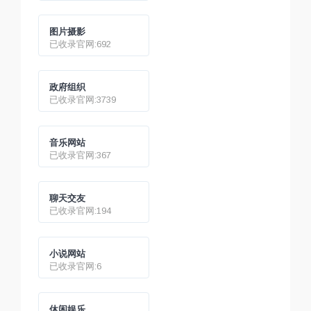
图片摄影
已收录官网:692
政府组织
已收录官网:3739
音乐网站
已收录官网:367
聊天交友
已收录官网:194
小说网站
已收录官网:6
休闲娱乐