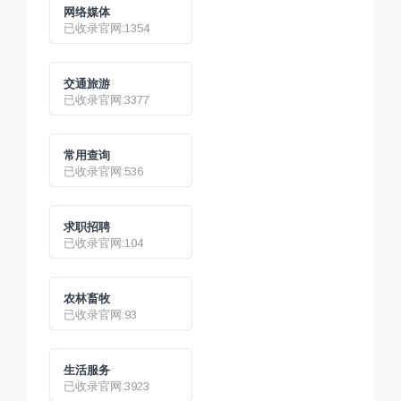
网络媒体
已收录官网:1354
交通旅游
已收录官网:3377
常用查询
已收录官网:536
求职招聘
已收录官网:104
农林畜牧
已收录官网:93
生活服务
已收录官网:3923