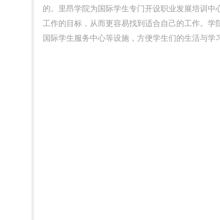
的。里昂学院为国际学生专门开设职业发展培训中
工作的目标，从而更容易找到适合自己的工作。学
国际学生服务中心等设施，方便学生们的生活与学