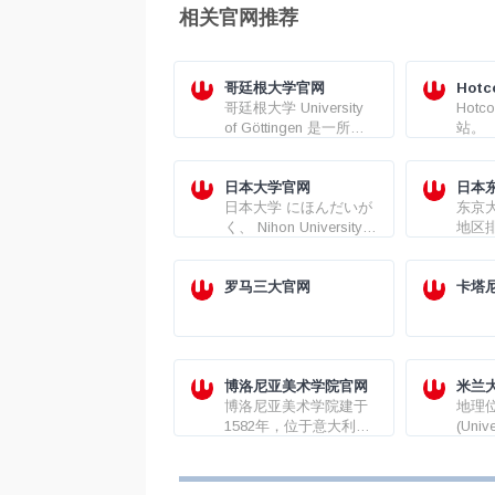
相关官网推荐
哥廷根大学官网
Hot
哥廷根大学 University
Hot
of Göttingen 是一所位
站。
于德国哥廷根的公立综
合性研究型大学。
日本大学官网
日本
日本大学 にほんだいが
东京
く、 Nihon University
地区
是日本的一所私立大
也是
学。
一，
罗马三大官网
办的
卡塔
京医
博洛尼亚美术学院官网
米兰
博洛尼亚美术学院建于
地理
1582年，位于意大利艾
(Unive
米利亚-罗马涅大区的艺
Mil
术名城博洛尼亚市。博
心，
洛尼亚美术学院现有110
兰大