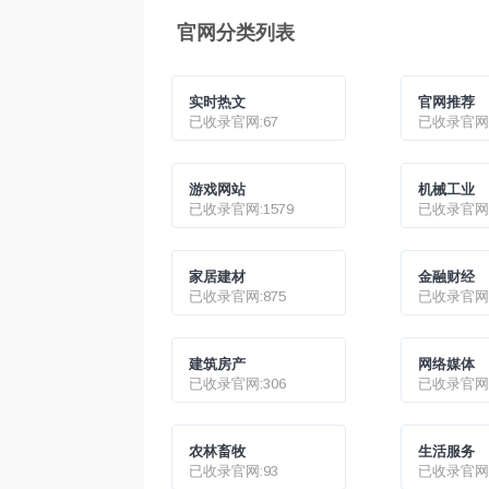
位讲师，从事26门科目
官网分类列表
的教学工作。博洛尼亚
是一座文化艺术名城。
博洛尼亚美术学院作为
世界招生大学，汇聚了
实时热文
官网推荐
大批来自不同国家的学
已收录官网:67
已收录官网:
生。 博洛尼亚美术学院
现有110位讲师，从事26
门科目的教学工作。
游戏网站
机械工业
已收录官网:1579
已收录官网:
家居建材
金融财经
已收录官网:875
已收录官网:
建筑房产
网络媒体
已收录官网:306
已收录官网:
农林畜牧
生活服务
已收录官网:93
已收录官网: