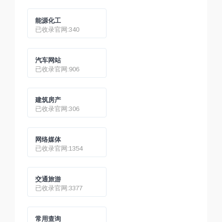
能源化工
已收录官网:340
汽车网站
已收录官网:906
建筑房产
已收录官网:306
网络媒体
已收录官网:1354
交通旅游
已收录官网:3377
常用查询