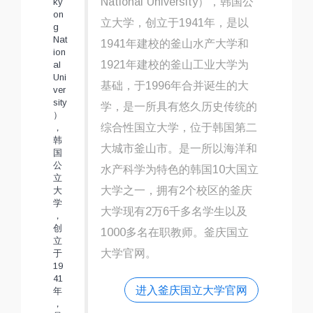
National University），韩国公
立大学，创立于1941年，是以
1941年建校的釜山水产大学和
1921年建校的釜山工业大学为
基础，于1996年合并诞生的大
学，是一所具有悠久历史传统的
综合性国立大学，位于韩国第二
大城市釜山市。是一所以海洋和
水产科学为特色的韩国10大国立
大学之一，拥有2个校区的釜庆
大学现有2万6千多名学生以及
1000多名在职教师。釜庆国立
大学官网。
进入釜庆国立大学官网