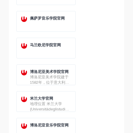
佩萨罗音乐学院官网
马兰欧尼学院官网
博洛尼亚美术学院官网
博洛尼亚美术学院建于
1582年，位于意大利艾
米利亚-罗马涅大区的艺
术名城博洛尼亚市。博
洛尼亚美术学院现有110
米兰大学官网
位讲师，从事26门科目
地理位置 米兰大学
的教学工作。博洛尼亚
(Universitàdeglistudidi
是一座文化艺术名城。
Milano)坐落在米兰市中
博洛尼亚美术学院作为
心，临近世界文明的米
世界招生大学，汇聚了
兰大教堂。
博洛尼亚音乐学院官网
大批来自不同国家的学