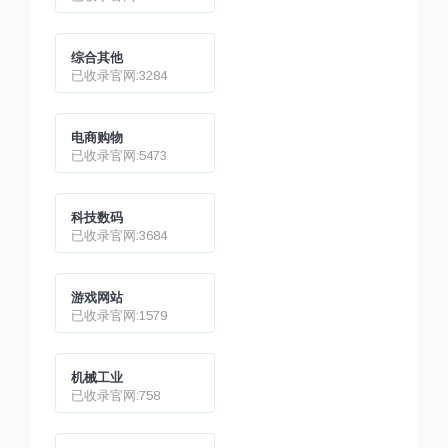
综合其他
已收录官网:3284
电商购物
已收录官网:5473
科技数码
已收录官网:3684
游戏网站
已收录官网:1579
机械工业
已收录官网:758