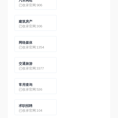
汽车网站
已收录官网:906
建筑房产
已收录官网:306
网络媒体
已收录官网:1354
交通旅游
已收录官网:3377
常用查询
已收录官网:536
求职招聘
已收录官网:104