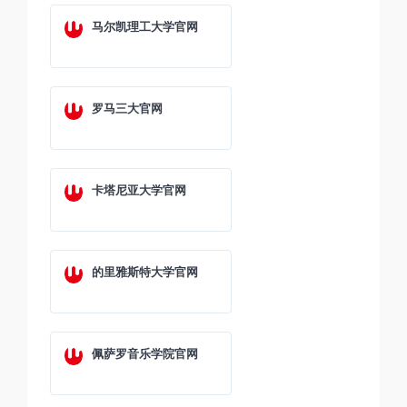
alerno 设在意大利南部
的坎帕尼亚大区沿海城
马尔凯理工大学官网
市萨勒诺。
罗马三大官网
卡塔尼亚大学官网
的里雅斯特大学官网
佩萨罗音乐学院官网