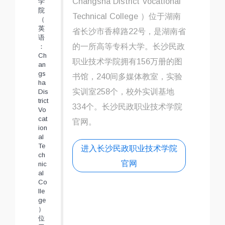
Changsha District Vocational
Technical College ）位于湖南
省长沙市香樟路22号，是湖南省
的一所高等专科大学。长沙民政
职业技术学院拥有156万册的图
书馆，240间多媒体教室，实验
实训室258个，校外实训基地
334个。长沙民政职业技术学院
官网。
进入长沙民政职业技术学院
官网