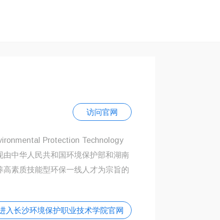
访问官网
tal Protection Technology
雨花区，现由中华人民共和国环境保护部和湖南
养高素质技能型环保一线人才为宗旨的
进入长沙环境保护职业技术学院官网