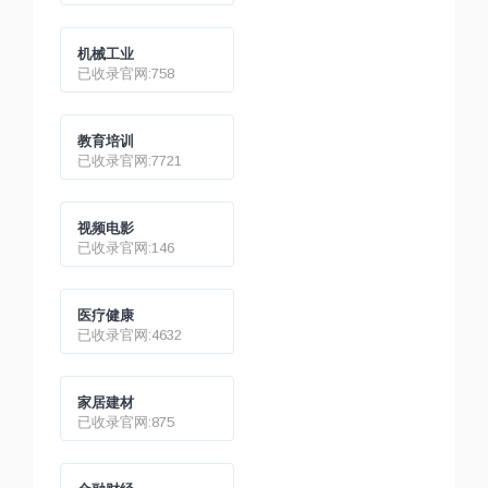
机械工业
已收录官网:758
教育培训
已收录官网:7721
视频电影
已收录官网:146
医疗健康
已收录官网:4632
家居建材
已收录官网:875