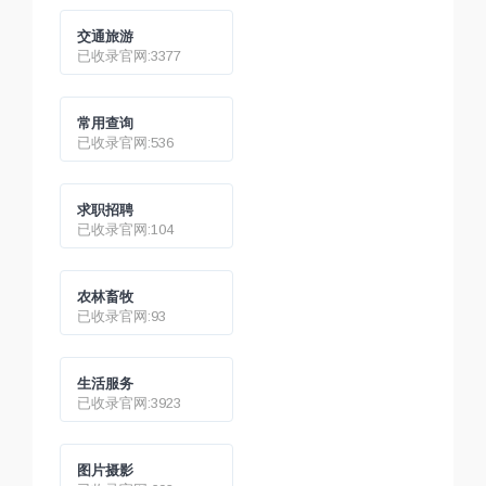
交通旅游
已收录官网:3377
常用查询
已收录官网:536
求职招聘
已收录官网:104
农林畜牧
已收录官网:93
生活服务
已收录官网:3923
图片摄影