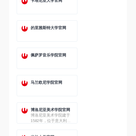
卡塔尼亚大学官网
的里雅斯特大学官网
佩萨罗音乐学院官网
马兰欧尼学院官网
博洛尼亚美术学院官网
博洛尼亚美术学院建于
1582年，位于意大利艾
米利亚-罗马涅大区的艺
术名城博洛尼亚市。博