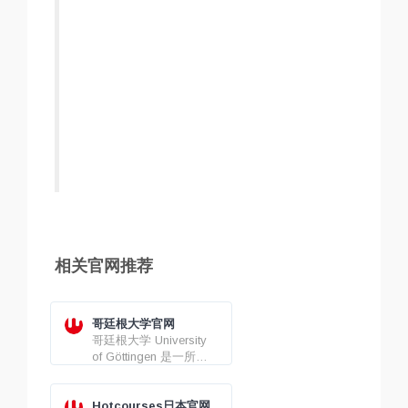
相关官网推荐
哥廷根大学官网
哥廷根大学 University
of Göttingen 是一所位
于德国哥廷根的公立综
合性研究型大学。
Hotcourses日本官网