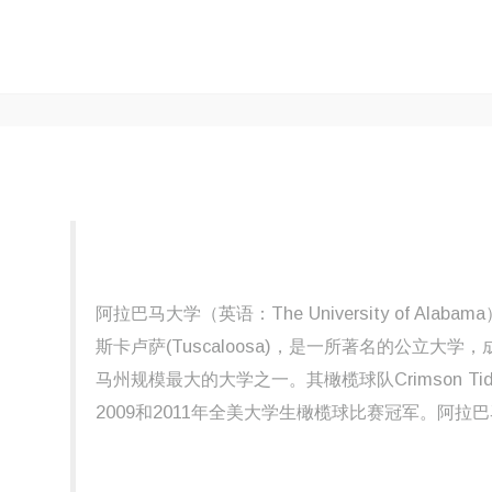
阿拉巴马大学（英语：The University of Alab
斯卡卢萨(Tuscaloosa)，是一所著名的公立大学
马州规模最大的大学之一。其橄榄球队Crimson 
2009和2011年全美大学生橄榄球比赛冠军。阿拉