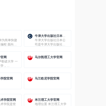
牛津大学出版社日本公
一种为简单快捷
司官网
牛津大学出版社日本公
编程 面向对
司是牛津大学出版社的
 而创的脚本
附属公司。
0世纪90年代
松本行弘开
学官网
马尔凯理工大学官网
PL协议和
萨勒诺大学 一
。
大学，
degliStudidiS
 设在意大利南部
亚大区沿海城
乐学院官网
马兰欧尼学院官网
。
美术学院官网
米兰理工大学官网
美术学院是世
地理位置 米兰理工大学