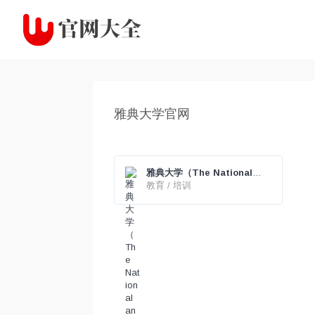
雅典大学官网
雅典大学（The National
and Kapodistrian
教育 / 培训
University of Athens），希
腊公立大学，成立于1837年，
是当时新成立的希腊国的第一
所大学，也是全巴尔干和地中
海中部地区的第一所大学。