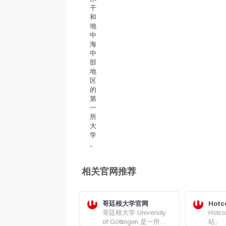
相关官网推荐
哥廷根大学官网
Hot
哥廷根大学 University
Hot
of Göttingen 是一所位
站。