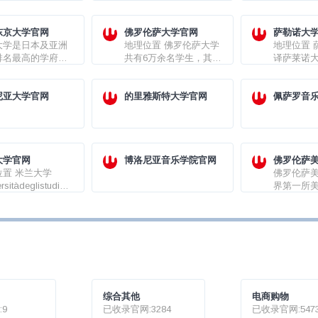
方网站。
象程序设计
语言，在2
东京大学官网
佛罗伦萨大学官网
由日本人
萨勒诺大
大学是日本及亚洲
地理位置 佛罗伦萨大学
发，遵守G
地理位置 
排名最高的学府，
共有6万余名学生，其中
Ruby证书
译萨莱诺
世界前50大学之
一万三千余人是入学新
Università
前身是明治时期创
生。
alerno
东京开成学校和东
尼亚大学官网
的里雅斯特大学官网
的坎帕尼
佩萨罗音
科学校。
市萨勒诺
大学官网
博洛尼亚音乐学院官网
佛罗伦萨
位置 米兰大学
佛罗伦萨
rsitàdeglistudidi
界第一所
ano)坐落在米兰市中
创世界美
临近世界文明的米
河，更被誉
教堂。
学院之母”
国立美术学
美术最高学
并被世人
美院之一
综合其他
电商购物
9
已收录官网:3284
已收录官网:547