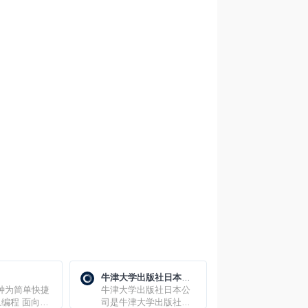
牛津大学出版社日本公
一种为简单快捷
司官网
牛津大学出版社日本公
编程 面向对
司是牛津大学出版社的