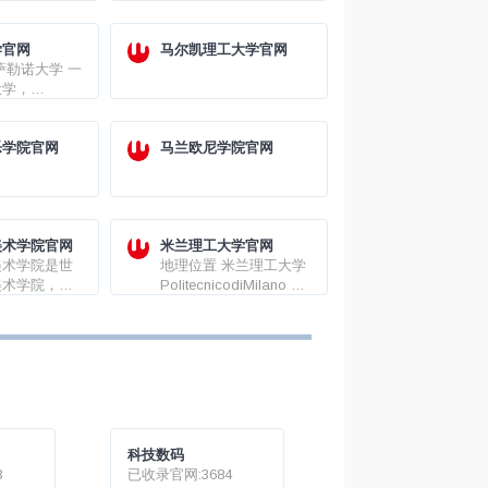
 而创的脚本
附属公司。
0世纪90年代
松本行弘开
学官网
马尔凯理工大学官网
PL协议和
萨勒诺大学 一
。
大学，
degliStudidiS
 设在意大利南部
亚大区沿海城
乐学院官网
马兰欧尼学院官网
。
美术学院官网
米兰理工大学官网
美术学院是世
地理位置 米兰理工大学
美术学院，开
PolitecnicodiMilano 是
术教育之先
位于意大利米兰的一所
为“世界美术
国立理工大学，创立于
。1785年成为
1863年，是米兰地区历
院，以“世界
史最悠久的大学，也是
府”而闻名，
意大利规模最大的科技
列为全球四大
类大学，是意大利三所
。
国立理工大学之一，意
大利工科方面排名第
科技数码
一。
3
已收录官网:3684