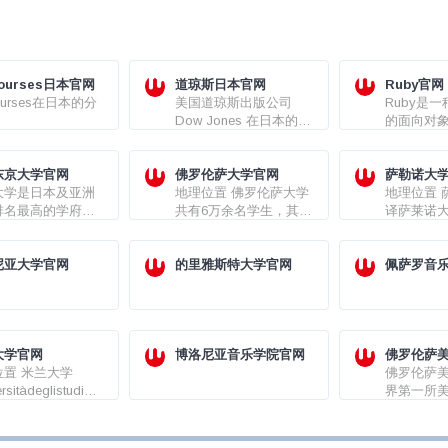
courses日本官网
道琼斯日本官网
Ruby官网
courses在日本的分
美国道琼斯出版公司
Ruby是
Dow Jones 在日本的官
的面向对象
方网站。
象程序设计
语言，在2
东京大学官网
佛罗伦萨大学官网
由日本人
萨勒诺大
大学是日本及亚洲
地理位置 佛罗伦萨大学
发，遵守G
地理位置 
排名最高的学府，
共有6万余名学生，其中
Ruby证书
译萨莱诺
世界前50大学之
一万三千余人是入学新
Università
前身是明治时期创
生。
alerno
东京开成学校和东
尼亚大学官网
的里雅斯特大学官网
的坎帕尼
佩萨罗音
科学校。
市萨勒诺
大学官网
博洛尼亚音乐学院官网
佛罗伦萨
位置 米兰大学
佛罗伦萨
rsitàdeglistudidi
界第一所
ano)坐落在米兰市中
创世界美
临近世界文明的米
河，更被誉
教堂。
学院之母”