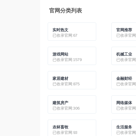
位讲师，从事26门科目
官网分类列表
的教学工作。博洛尼亚
是一座文化艺术名城。
博洛尼亚美术学院作为
世界招生大学，汇聚了
实时热文
官网推荐
大批来自不同国家的学
已收录官网:67
已收录官网:
生。 博洛尼亚美术学院
现有110位讲师，从事26
门科目的教学工作。
游戏网站
机械工业
已收录官网:1579
已收录官网:
家居建材
金融财经
已收录官网:875
已收录官网:
建筑房产
网络媒体
已收录官网:306
已收录官网:
农林畜牧
生活服务
已收录官网:93
已收录官网: