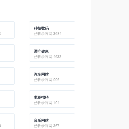
院，以“世界
史最悠久的大学，也是
府”而闻名，
意大利规模最大的科技
列为全球四大
类大学，是意大利三所
。
国立理工大学之一，意
大利工科方面排名第
科技数码
一。
3
已收录官网:3684
医疗健康
已收录官网:4632
汽车网站
已收录官网:906
求职招聘
已收录官网:104
音乐网站
9
已收录官网:367